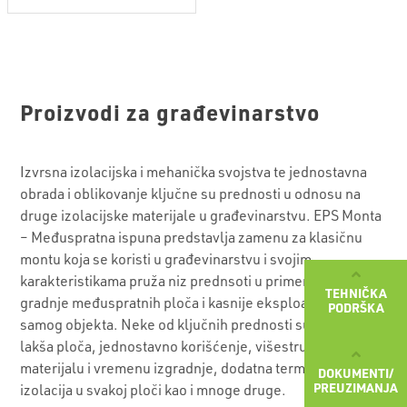
Proizvodi za građevinarstvo
Izvrsna izolacijska i mehanička svojstva te jednostavna
obrada i oblikovanje ključne su prednosti u odnosu na
druge izolacijske materijale u građevinarstvu. EPS Monta
– Međuspratna ispuna predstavlja zamenu za klasičnu
montu koja se koristi u građevinarstvu i svojim
karakteristikama pruža niz prednsoti u primeni prilikom
TEHNIČKA
gradnje međuspratnih ploča i kasnije eksploatacije
PODRŠKA
samog objekta. Neke od ključnih prednosti su: značajno
lakša ploča, jednostavno korišćenje, višestruke uštede u
materijalu i vremenu izgradnje, dodatna termo i zvučna
DOKUMENTI/
PREUZIMANJA
izolacija u svakoj ploči kao i mnoge druge.