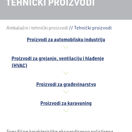
TEHNIČKI PROIZVODI
Ambalažni i tehnički proizvodi
// Tehnički proizvodi
Proizvodi za automobilsku industriju
Proizvodi za grejanje, ventilaciju i hlađenje
(HVAC)
Proizvodi za građevinarstvo
Proizvodi za karavaning
Specifične karakteristike ekspandiranog polistirena