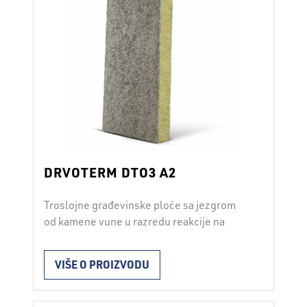
DRVOTERM DTO3 A2
Troslojne građevinske ploče sa jezgrom
od kamene vune u razredu reakcije na
požar A2 Ploča DRVOTERM DTO3 A2
izrađena je od sloja kamene vune i dva
VIŠE O PROIZVODU
sloja mineralizovane drvene vune;
cementno vezivo i dodaci povezuju drvenu
vunu i jezgro u kompaktnu celinu.