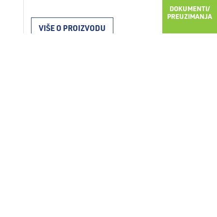
DOKUMENTI/
DRVOLIT AKUSTIK DA izrađena je od
PREUZIMANJA
mineralizirane drvene vune sa finijom
VIŠE O PROIZVODU
strukturom, koja je sa cementnim vezivom
i dodacima povezana u kompaktnu celinu.
Postupkom mineralizacije požarna
otpornost drvene vune se znatno
povećava. Zbog porozne unutrašnje
strukture i reljefne površine odličan je
izolator u sistemima zaštite od …
Opširnije