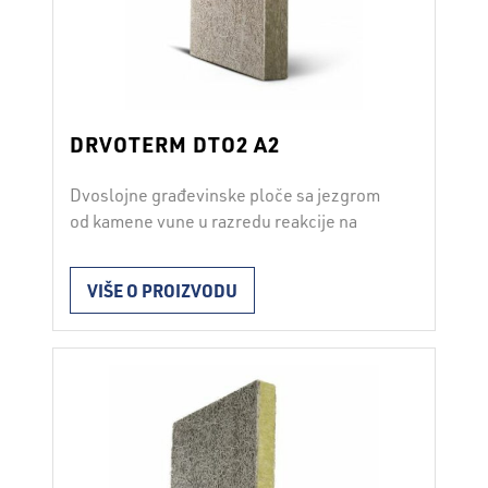
DRVOTERM DTO2 A2
Dvoslojne građevinske ploče sa jezgrom
od kamene vune u razredu reakcije na
požar A2 Ploča DRVOTERM DTO2 izrađena
je od kamene vune i jednog sloja
VIŠE O PROIZVODU
mineralizovane drvene vune; cementno
vezivo i dodaci povezuju drvenu vunu i
jezgro u kompaktnu celinu. Površina
osigurava visoku mehaničku otpornost
ploče i izuzetno dobru prionjivost maltera,
lepka i betona. …
Opširnije