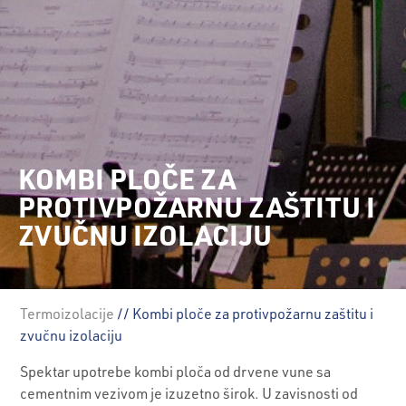
KOMBI PLOČE ZA
PROTIVPOŽARNU ZAŠTITU I
ZVUČNU IZOLACIJU
Termoizolacije
// Kombi ploče za protivpožarnu zaštitu i
zvučnu izolaciju
Spektar upotrebe kombi ploča od drvene vune sa
cementnim vezivom je izuzetno širok. U zavisnosti od