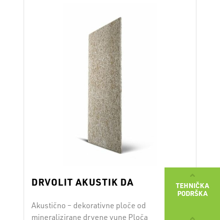
Površina osigurava visoku mehaničku
otpornost ploče i izuzetno dobru
prionjivost maltera, lepka i …
Opširnije
DRVOLIT AKUSTIK DA
TEHNIČKA
PODRŠKA
Akustično – dekorativne ploče od
mineralizirane drvene vune Ploča