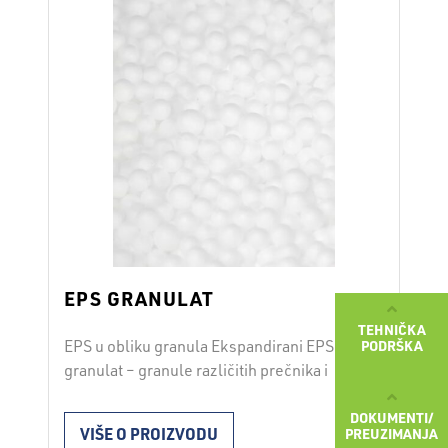
EPS GRANULAT
TEHNIČKA
PODRŠKA
EPS u obliku granula Ekspandirani EPS
granulat – granule različitih prečnika i
različitih nasipnih gustina. Koriste se u
DOKUMENTI/
razne svrhe, a prvenstveno za izolaciona
VIŠE O PROIZVODU
PREUZIMANJA
punila građevnskih konstrukcija, izrada