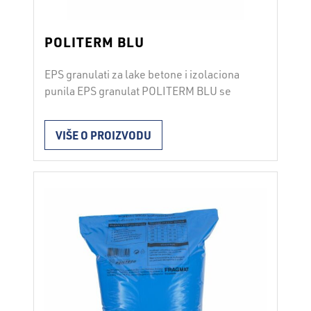
POLITERM BLU
EPS granulati za lake betone i izolaciona
punila EPS granulat POLITERM BLU se
koristi za pripremu lakog izolacionog
betona, za rasterećenje građevinskih
VIŠE O PROIZVODU
konstrukcija, na mestima sa niskim nivoom
pritiska, kao laka košuljica sa direktnim
polaganjem keramike, za zalivanje i
ojačanje zasvođenih plafona, za drvene
plafone i potkrovlja, za zalivanje
instalacije za zalivanje u podnim oblogama
…
Opširnije