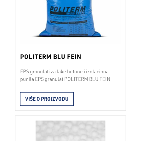
POLITERM BLU FEIN
EPS granulati za lake betone i izolaciona
punila EPS granulat POLITERM BLU FEIN
se upotrebljava na mestima za pripremu
lakog izolacionog betona, gde je potrebno
VIŠE O PROIZVODU
fino nivelisanje, lake i toplotnoizolacione
košuljice, nivelisanje i izolacija prozorskih
letvica i drugih neravnina na građevinskim
konstrukcijama. POLITERM BLU FEIN ima
3
izuzetno malu težinu od ρ=200 kg/m
i
dobar je …
Opširnije