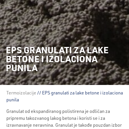
EPS GRANULATI ZA LAKE
BETONE I IZOLACIONA
PUNILA
Termoizolacije
// EPS granulati za lake betone i izolaciona
punila
Granulat od ekspandiranog polistirena je odličan za
pripremu takozvanog lakog betona i koristi se i za
izravnavanje neravnina. Granulat je takođe pouzdan izbor