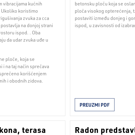
 vibracijama kućnih
betonsku ploču koja se oslan
 Ukoliko koristimo
ploča visokog opterećenja, t
gušivanja zvuka za cca
postaviti između donjeg i gorn
 postavlja na donjoj strani
ispod, u zavisnosti od izabr
ostoru ispod. . Oba
vaju da udar zvuka uđe u
e ploče, koja se
 i na taj način sprečava
 sprečeno korišćenjem
ih i obodnih zidova.
PREUZMI PDF
kona, terasa
Radon predstavl