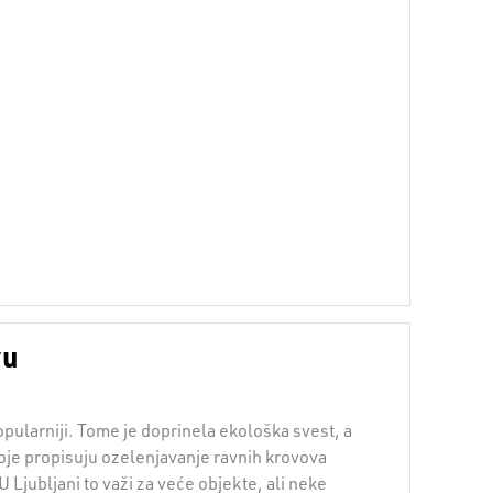
vu
opularniji. Tome je doprinela ekološka svest, a
oje propisuju ozelenjavanje ravnih krovova
 Ljubljani to važi za veće objekte, ali neke