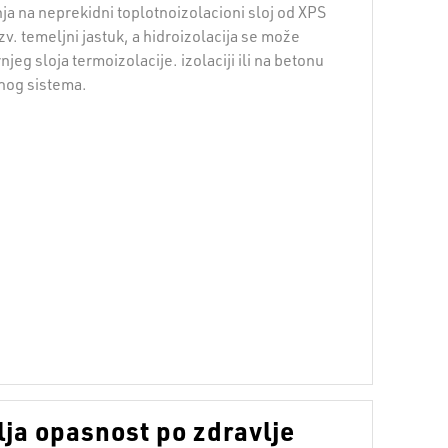
ja na neprekidni toplotnoizolacioni sloj od XPS
zv. temeljni jastuk, a hidroizolacija se može
jeg sloja termoizolacije. izolaciji ili na betonu
anog sistema.
ja opasnost po zdravlje