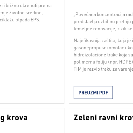
i i brižno okrenuti prema
́enje životne sredine,
„Povećana koncentracija ra
ciklažu otpada EPS.
predstavlja ozbiljnu pretnju 
temeljne renovacije, rizik 
Najefikasnija zaštita, koja j
gasonepropusni omotač ukop
hidroizolacione trake koja sa
polimernu foliju (npr. HDP
TIM je razvio traku za vare
PREUZMI PDF
og krova
Zeleni ravni kr