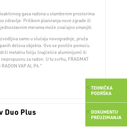
dioaktivnog gasa radona u stambenim prostorima
po zdravlje. Prilikom planiranja nove zgrade ili
se jednostavnim merama može značajno smanjiti.
e izvodljiva samo u slučaju novogradnje, pruža
anih delova objekta. Ovo se postiže pomoću
drži metalnu foliju (najčešće aluminijum) ili
E) nepropusnu za radon. U tu svrhu, FRAGMAT
nje RADON VAP AL P4.”
TEHNIČKA
PODRŠKA
ov Duo Plus
DOKUMENTI/
PREUZIMANJA