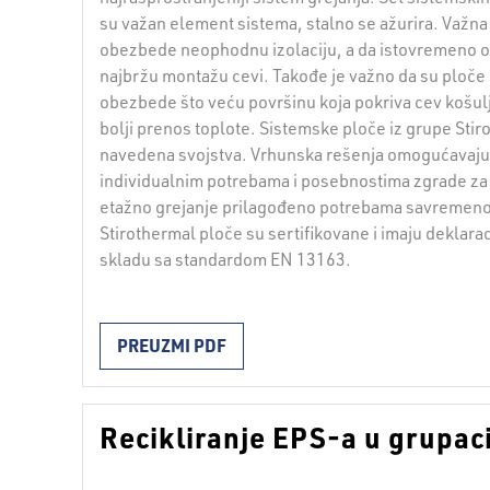
su važan element sistema, stalno se ažurira. Važna 
obezbede neophodnu izolaciju, a da istovremeno o
najbržu montažu cevi. Takođe je važno da su ploče
obezbede što veću površinu koja pokriva cev košu
bolji prenos toplote. Sistemske ploče iz grupe Stir
navedena svojstva. Vrhunska rešenja omogućavaju 
individualnim potrebama i posebnostima zgrade za
etažno grejanje prilagođeno potrebama savremenog
Stirothermal ploče su sertifikovane i imaju deklar
skladu sa standardom EN 13163.
PREUZMI PDF
Recikliranje EPS-a u grupa