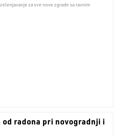
zelenjavanje za sve nove zgrade sa ravnim
 od radona pri novogradnji i