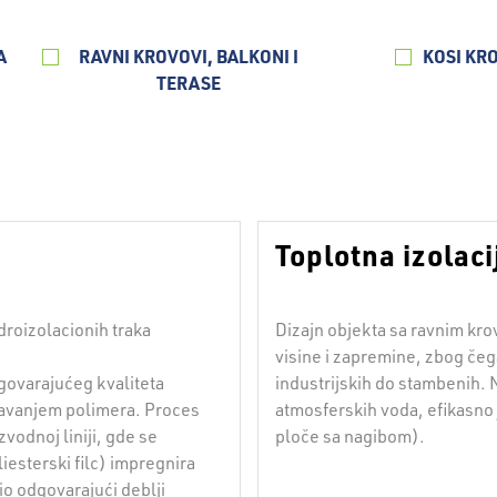
A
RAVNI KROVOVI, BALKONI I
KOSI KR
TERASE
Toplotna izolaci
droizolacionih traka
Dizajn objekta sa ravnim kro
visine i zapremine, zbog čeg
dgovarajućeg kvaliteta
industrijskih do stambenih. 
davanjem polimera. Proces
atmosferskih voda, efikasno 
zvodnoj liniji, gde se
ploče sa nagibom).
liesterski filc) impregnira
o odgovarajući deblji