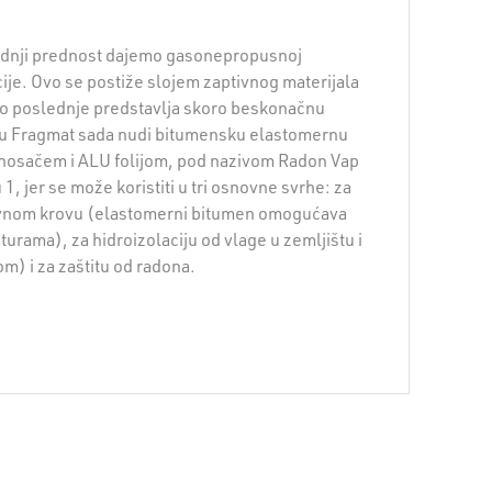
adnji prednost dajemo gasonepropusnoj
ije. Ovo se postiže slojem zaptivnog materijala
Ovo poslednje predstavlja skoro beskonačnu
rhu Fragmat sada nudi bitumensku elastomernu
 nosačem i ALU folijom, pod nazivom Radon Vap
1, jer se može koristiti u tri osnovne svrhe: za
avnom krovu (elastomerni bitumen omogućava
urama), za hidroizolaciju od vlage u zemljištu i
m) i za zaštitu od radona.