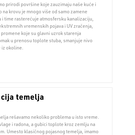
o prirodi površine koje zauzimaju naše kuće i
ilo na krovu je mnogo više od samo zamene
u i time rasterećuje atmosfersku kanalizaciju,
d ekstremnih vremenskih pojava i UV zračenja,
promene koje su glavni uzrok starenja
pomak u prenosu toplote stuba, smanjuje nivo
 iz okoline.
cija temelja
melja rešavamo nekoliko problema u isto vreme.
lage i radona, a gubici toplote kroz zemlju na
um. Umesto klasičnog pojasnog temelja, imamo