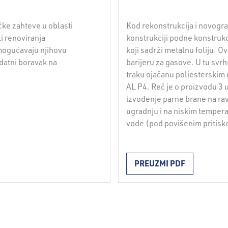
ke zahteve u oblasti
Kod rekonstrukcija i novogr
li renoviranja
konstrukciji podne konstrukc
omogućavaju njihovu
koji sadrži metalnu foliju. 
datni boravak na
barijeru za gasove. U tu sv
traku ojačanu poliesterskim
AL P4. Reč je o proizvodu 3 u 
izvođenje parne brane na r
ugradnju i na niskim temperat
vode (pod povišenim pritisko
PREUZMI PDF