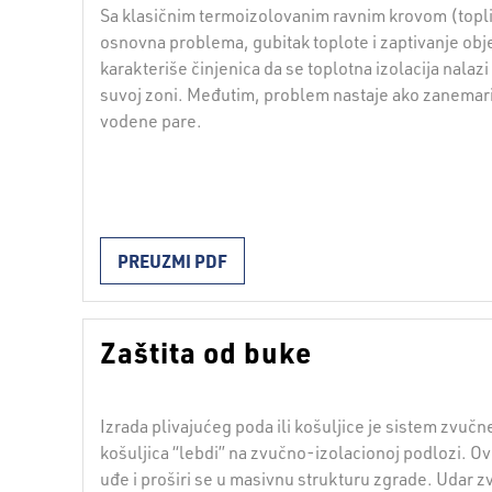
Sa klasičnim termoizolovanim ravnim krovom (topl
osnovna problema, gubitak toplote i zaptivanje obj
karakteriše činjenica da se toplotna izolacija nalazi
suvoj zoni. Međutim, problem nastaje ako zanemar
vodene pare.
PREUZMI PDF
Zaštita od buke
Izrada plivajućeg poda ili košuljice je sistem zvučne
košuljica “lebdi” na zvučno-izolacionoj podlozi. O
uđe i proširi se u masivnu strukturu zgrade. Udar 