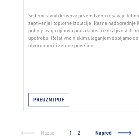
Sistemi ravnih krovova prvenstveno rešavaju tehnič
zaptivanja i toplotne izolacije. Razne nadogradnje i
poboljšavaju njihovu pouzdanost i izdržljivost ili 
upotrebu. Relativno niskim ulaganjem dobijamo do
otvorenom ili zelene površine.
PREUZMI PDF
1
Napred
Nazad
2