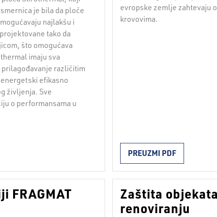
evropske zemlje zahtevaju o
smernica je bila da ploče
krovovima.
mogućavaju najlakšu i
 projektovane tako da
ljicom, što omogućava
othermal imaju sva
prilagođavanje različitim
 energetski efikasno
 življenja. Sve
aciju o performansama u
PREUZMI PDF
ciji FRAGMAT
Zaštita objekata
renoviranju