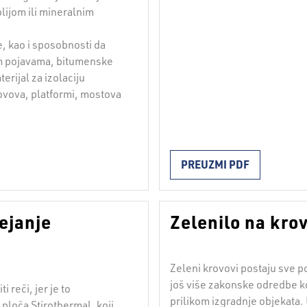
olijom ili mineralnim
e, kao i sposobnosti da
m pojavama, bitumenske
erijal za izolaciju
ovova, platformi, mostova
PREUZMI PDF
ejanje
Zelenilo na kro
Zeleni krovovi postaju sve p
još više zakonske odredbe k
 reči, jer je to
prilikom izgradnje objekata. U
 ploča Stirothermal, koji