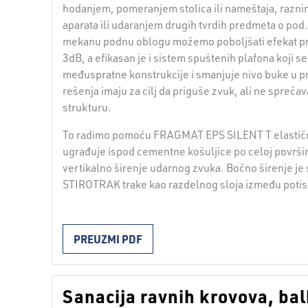
hodanjem, pomeranjem stolica ili nameštaja, raznim
aparata ili udaranjem drugih tvrdih predmeta o pod.
mekanu podnu oblogu možemo poboljšati efekat pri
3dB, a efikasan je i sistem spuštenih plafona koji se
međuspratne konstrukcije i smanjuje nivo buke u pr
rešenja imaju za cilj da priguše zvuk, ali ne spreča
strukturu.
To radimo pomoću FRAGMAT EPS SILENT T elastičn
ugrađuje ispod cementne košuljice po celoj površini
vertikalno širenje udarnog zvuka. Bočno širenje je
STIROTRAK trake kao razdelnog sloja između potisn
PREUZMI PDF
Sanacija ravnih krovova, bal