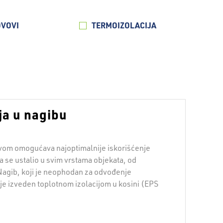
OVOVI
TERMOIZOLACIJA
ja u nagibu
vom omogućava najoptimalnije iskorišćenje
a se ustalio u svim vrstama objekata, od
Nagib, koji je neophodan za odvođenje
je izveden toplotnom izolacijom u kosini (EPS