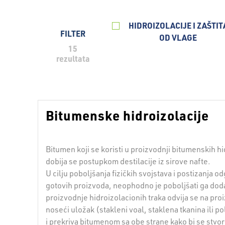
HIDROIZOLACIJE I ZAŠTIT
FILTER
OD VLAGE
15
rezultata
Bitumenske hidroizolacije
Bitumen koji se koristi u proizvodnji bitumenskih hi
dobija se postupkom destilacije iz sirove nafte.
U cilju poboljšanja fizičkih svojstava i postizanja o
gotovih proizvoda, neophodno je poboljšati ga do
proizvodnje hidroizolacionih traka odvija se na proi
noseći uložak (stakleni voal, staklena tkanina ili po
i prekriva bitumenom sa obe strane kako bi se stvori