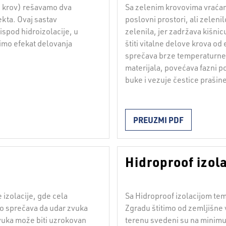
i krov) rešavamo dva
Sa zelenim krovovima vraćam
ekta. Ovaj sastav
poslovni prostori, ali zelen
 ispod hidroizolacije, u
zelenila, jer zadržava kišnic
imo efekat delovanja
štiti vitalne delove krova o
sprečava brze temperaturne 
materijala, povećava fazni 
buke i vezuje čestice prašine
PREUZMI PDF
Hidroproof izola
 izolacije, gde cela
Sa Hidroproof izolacijom te
vo sprečava da udar zvuka
Zgradu štitimo od zemljišne v
zvuka može biti uzrokovan
terenu svedeni su na minim