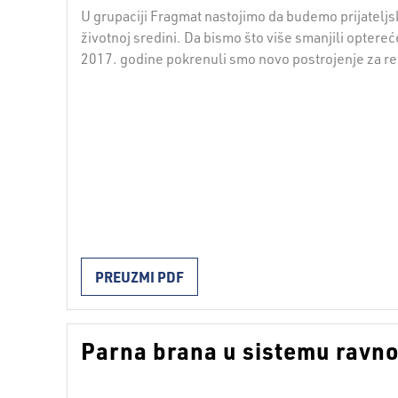
U grupaciji Fragmat nastojimo da budemo prijateljsk
životnoj sredini. Da bismo što više smanjili opterec
2017. godine pokrenuli smo novo postrojenje za re
PREUZMI PDF
Parna brana u sistemu ravn