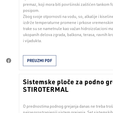
premaz, koji mora biti površinski zaštićen tankom f
posipom.
Zbog svoje otpornosti na vodu, so, alkalije i kiselin
izdrže temperaturne promene i prkose vremenski
trake su se nametnule kao važan hidroizolacioni mat
ukopanih delova zgrada, balkona, terasa, ravnih kr
i vijadukta.
PREUZMI PDF
Sistemske ploče za podno gr
STIROTERMAL
O prednostima podnog grejanja danas ne treba trošiti
najrasprostranjeniji sistem grejanja. Set sistemskih