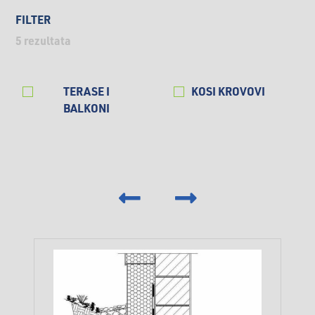
FILTER
5
rezultata
TERASE I
KOSI KROVOVI
BALKONI
‹
›