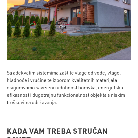
Sa adekvatim sistemima zaštite vlage od vode, vlage,
hladnoće i vrućine te izborom kvalitetnih materijala
osiguravamo savršenu udobnost boravka, energetsku
efikasnost i dugotrajnu funkcionalnost objekta s niskim
troškovima održavanja.
KADA VAM TREBA STRUČAN