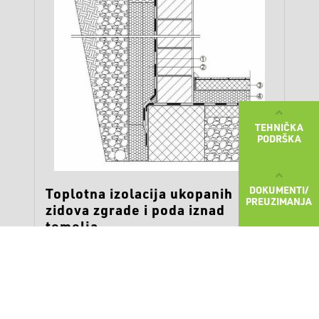
TEHNIČKA
PODRŠKA
DOKUMENTI/
Toplotna izolacija ukopanih
PREUZIMANJA
zidova zgrade i poda iznad
temelja