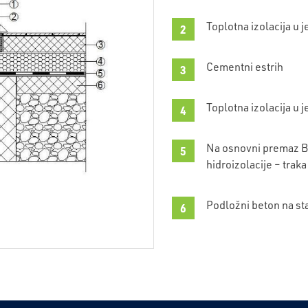
Toplotna izolacija u 
Cementni estrih
Toplotna izolacija u 
Na osnovni premaz BI
hidroizolacije – trak
Podložni beton na st