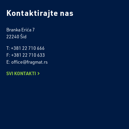
Kontaktirajte nas
Branka Erića 7
22240 Šid
T: +381 22 710 666
F: +381 22 710 633
E: office@fragmat.rs
SVI KONTAKTI