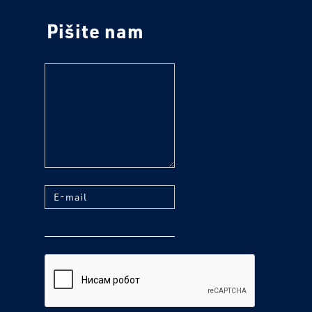
Pišite nam
tekst
E-mail
reCaptcha