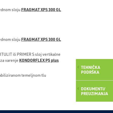
FRAGMAT XPS 300 GL
jednom sloju
FRAGMAT XPS 300 GL
jednom sloju
TULIT ili PRIMER S sloj vertikalne
KONDORFLEX P5 plus
a za varenje
TEHNIČKA
PODRŠKA
abiliziranom temeljnom tlu
DOKUMENTI/
PREUZIMANJA