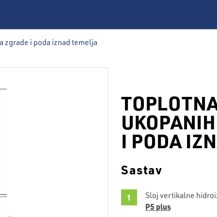
a zgrade i poda iznad temelja
TOPLOTNA
UKOPANIH
I PODA IZ
Sastav
Sloj vertikalne hidroi
P5 plus