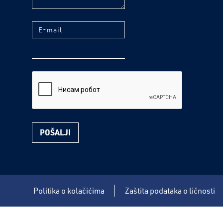
E-mail
reCaptcha
Politika o kolačićima
Zaštita podataka o ličnosti