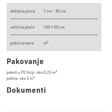
debljina ploče
1 cm - 30 cm
veličina ploče
100 × 50 cm
2
jedinica mere
m
Pakovanje
3
paketi u PE foliji: oko 0,25 m
3
paleta: oko 5 m
Dokumenti