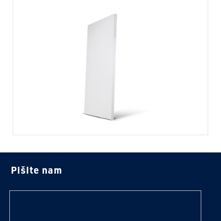
Pišite nam
tekst