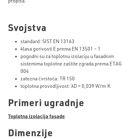
propisa.
Svojstva
standard: SIST EN 13163
klasa gorivosti E prema EN 13501 – 1
pogodni su za toplotnu izolaciju u fasadnim
sistemima toplotne zaštite zgrada prema ETAG
004
zatezna čvrstoća: TR 150
toplotna provodljivost: λD = 0,039 W/m·K
Primeri ugradnje
Toplotna izolacija fasade
Dimenzije