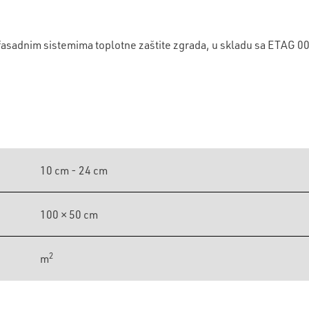
 fasadnim sistemima toplotne zaštite zgrada, u skladu sa ETAG 0
10 cm - 24 cm
100 × 50 cm
2
m