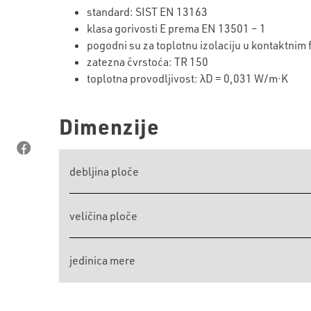
standard: SIST EN 13163
klasa gorivosti E prema EN 13501 – 1
pogodni su za toplotnu izolaciju u kontaktnim
zatezna čvrstoća: TR 150
toplotna provodljivost: λD = 0,031 W/m·K
Dimenzije
debljina ploče
veličina ploče
jedinica mere