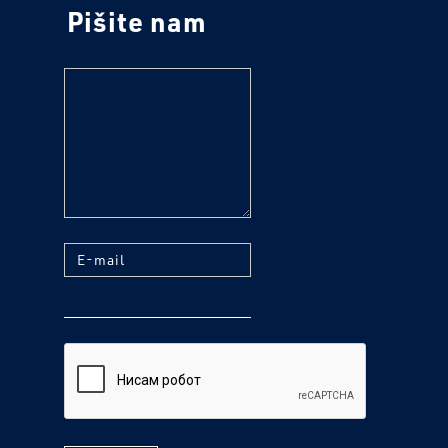
Pišite nam
tekst
E-mail
reCaptcha