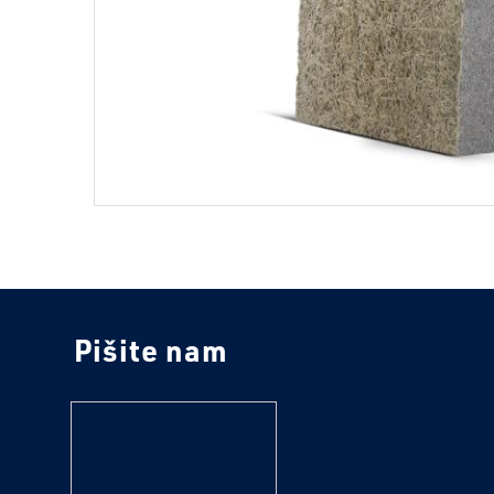
Pišite nam
tekst