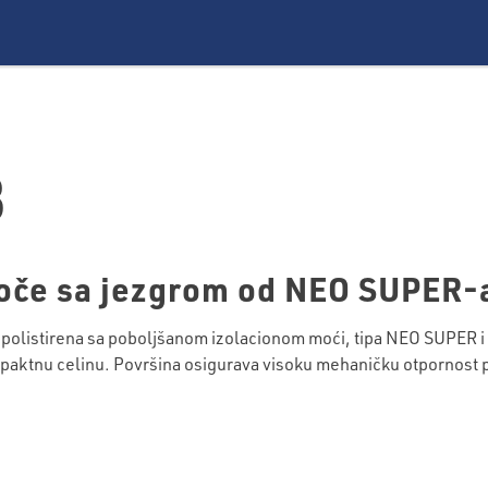
3
loče sa jezgrom od NEO SUPER-
olistirena sa poboljšanom izolacionom moći, tipa NEO SUPER i 
paktnu celinu. Površina osigurava visoku mehaničku otpornost plo