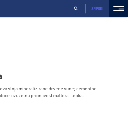
SRPSKI
a
dva sloja mineralizirane drvene vune; cementno
če i izuzetnu prionjivost maltera i lepka.