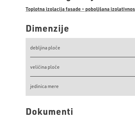
Toplotna izolacija fasade – poboljšana izolativnos
Dimenzije
debljina ploče
veličina ploče
jedinica mere
Dokumenti