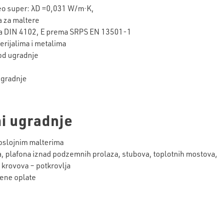
 Neo super: λD =0,031 W/m·K,
a za maltere
ema DIN 4102, E prema SRPS EN 13501-1
erijalima i metalima
kod ugradnje
ugradnje
i ugradnje
loslojnim malterima
ra, plafona iznad podzemnih prolaza, stubova, toplotnih mostova
h krovova – potkrovlja
jene oplate