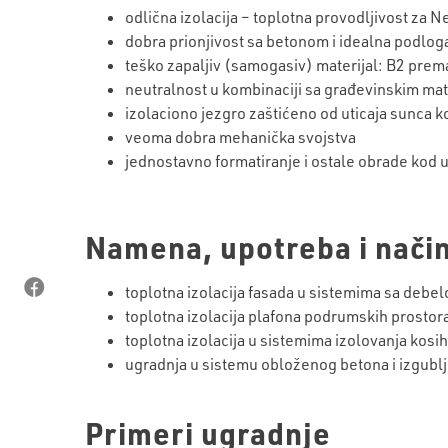
odlična izolacija – toplotna provodljivost za
dobra prionjivost sa betonom i idealna podlog
teško zapaljiv (samogasiv) materijal: B2 pr
neutralnost u kombinaciji sa građevinskim mat
izolaciono jezgro zaštićeno od uticaja sunca 
veoma dobra mehanička svojstva
jednostavno formatiranje i ostale obrade kod 
Namena, upotreba i način
toplotna izolacija fasada u sistemima sa debe
toplotna izolacija plafona podrumskih prosto
toplotna izolacija u sistemima izolovanja kosi
ugradnja u sistemu obloženog betona i izgubl
Primeri ugradnje