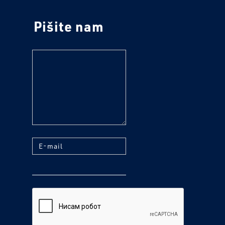
Pišite nam
tekst
E-mail
reCaptcha