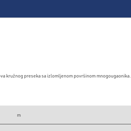
bova kružnog preseka sa izlomljenom površinom mnogougaonika.
m