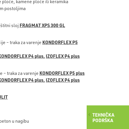
 ploče, kamene ploče ili keramika
m postoljima
FRAGMAT XPS 300 GL
štitni sloj
KONDORFLEX P5
ije – traka za varenje
KONDORFLEX P4 plus,
IZOFLEX P4 plus
KONDORFLEX P5 plus
je – traka za varenje
KONDORFLEX P4 plus,
IZOFLEX P4 plus
ULIT
TEHNIČKA
PODRŠKA
 beton u nagibu