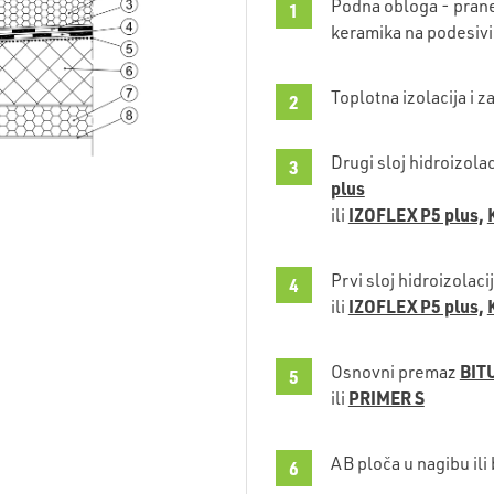
Podna obloga - prane
keramika na podesivi
Toplotna izolacija i za
Drugi sloj hidroizolac
plus
IZOFLEX P5 plus,
ili
Prvi sloj hidroizolaci
IZOFLEX P5 plus,
ili
BIT
Osnovni premaz
PRIMER S
ili
AB ploča u nagibu ili