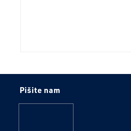
Pišite nam
tekst