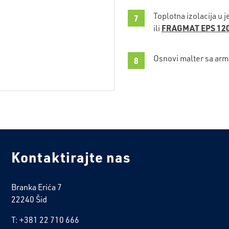
Toplotna izolacija u 
FRAGMAT EPS 120
ili
Osnovi malter sa arm
Kontaktirajte nas
Branka Erića 7
22240 Šid
T: +381 22 710 666