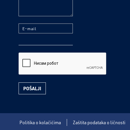
E-mail
reCaptcha
Politika o kolačićima
Zaštita podataka o ličnosti