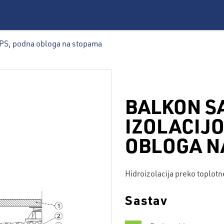
XPS, podna obloga na stopama
BALKON S
IZOLACIJ
OBLOGA N
Hidroizolacija preko toplotne
Sastav