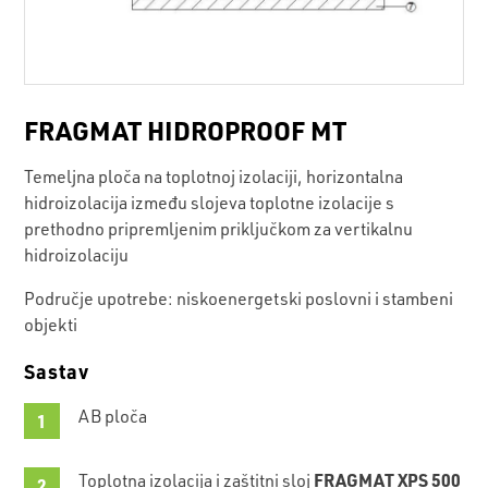
FRAGMAT HIDROPROOF MT
Temeljna ploča na toplotnoj izolaciji, horizontalna
hidroizolacija između slojeva toplotne izolacije s
prethodno pripremljenim priključkom za vertikalnu
hidroizolaciju
Područje upotrebe: niskoenergetski poslovni i stambeni
objekti
Sastav
AB ploča
FRAGMAT XPS 500
Toplotna izolacija i zaštitni sloj