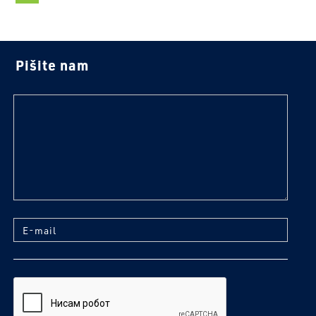
Pišite nam
tekst
E-mail
reCaptcha