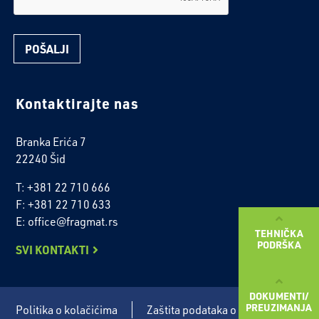
Kontaktirajte nas
Branka Erića 7
22240 Šid
T: +381 22 710 666
F: +381 22 710 633
E: office@fragmat.rs
TEHNIČKA
PODRŠKA
SVI KONTAKTI
DOKUMENTI/
PREUZIMANJA
Politika o kolačićima
Zaštita podataka o ličnosti