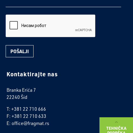
reCaptcha
Kontaktirajte nas
Branka Erića 7
22240 Šid
T: +381 22 710 666
F: +381 22 710 633
E: office@fragmat.rs
TEHNIČKA
PODRŠKA