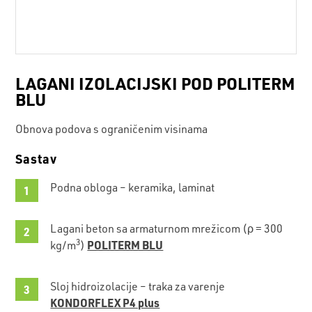
LAGANI IZOLACIJSKI POD POLITERM
BLU
Obnova podova s ograničenim visinama
Sastav
Podna obloga – keramika, laminat
Lagani beton sa armaturnom mrežicom (ρ = 300
3
POLITERM BLU
kg/m
)
Sloj hidroizolacije – traka za varenje
KONDORFLEX P4 plus