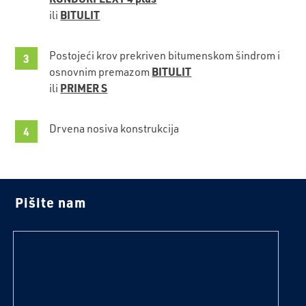
BITULIT
ili
Postojeći krov prekriven bitumenskom šindrom i
BITULIT
osnovnim premazom
PRIMER S
ili
Drvena nosiva konstrukcija
Pišite nam
tekst